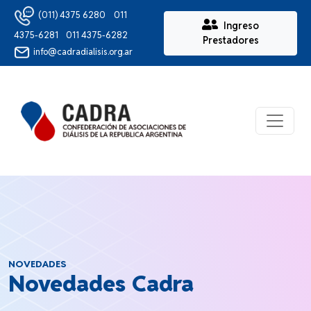
(011) 4375 6280
011
Ingreso
4375-6281
011 4375-6282
Prestadores
info@cadradialisis.org.ar
Ver Me
NOVEDADES
Novedades Cadra