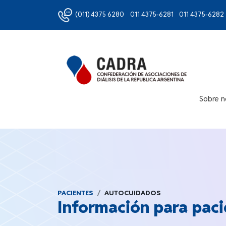
(011) 4375 6280
011 4375-6281
011 4375-6282
Sobre n
PACIENTES
AUTOCUIDADOS
Información para paci